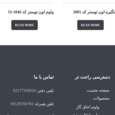
یره اون توستر کد 2005
ولوم اون توستر کد 1046-SI
READ MORE
READ MORE
دسترسی راحت تر
تماس با ما
صفحه نخست
تلفن دفتر:
02177350016
محصولات
تلفن همراه:
09128700781
ولوم اجاق گاز
ولوم اجاق صفحه