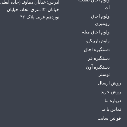
آدرس: خیابان دماوند (جاده آبعلی)
ای
خیابان 35 متری اتحاد، خیابان
ولوم اجاق
نوزدهم غربی پلاک ۴۶
رومیزی
ولوم اجاق مبله
ولوم باربیکیو
دستگیره اجاق
دستگیره فر
دستگیره آون
توستر
روش ارسال
روش خرید
درباره ما
تماس با ما
قوانین سایت