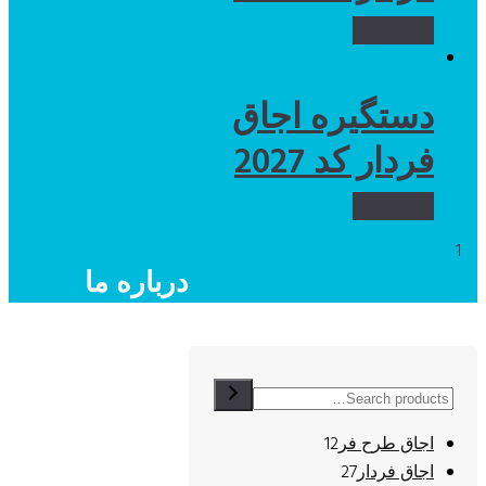
Read more
دستگیره اجاق
فردار کد 2027
Read more
11-13
Next
…
1
2
3
درباره ما
سامانکار افتخار دارد با بیش
از 30 سال سابقه در ساخت و
12
اجاق طرح فر
12
تولید انواع قالب و قطعات و
products
27
اجاق فردار
27
دستگاه های صنعتی اعم از