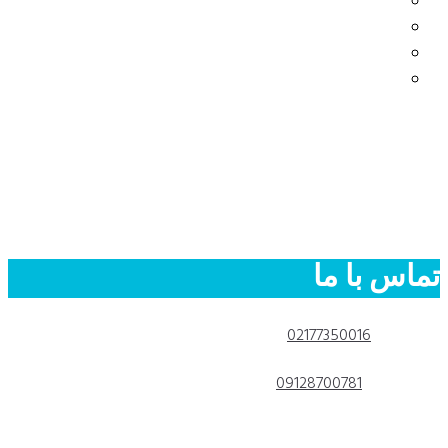
ولوم باربیکیو
دستگیره اجاق
دستگیره فر
دستگیره آون توستر
روش ارسال
روش خرید
درباره ما
تماس با ما
قوانین سایت
تماس با ما
تلفن دفتر:
02177350016
تلفن همراه:
09128700781
آدرس: خیابان دماوند (جاده آبعلی)، خیابان 35 متری اتحاد، خیابان