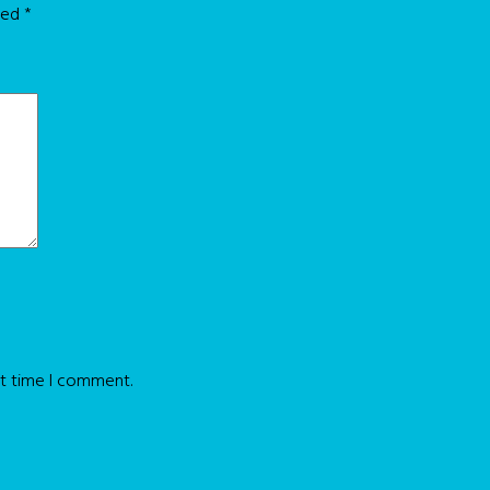
rked
*
xt time I comment.