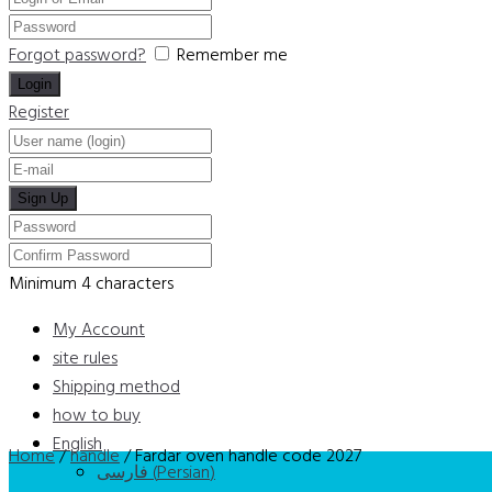
Forgot password?
Remember me
Register
Minimum 4 characters
My Account
site rules
Shipping method
how to buy
English
Home
/
handle
/ Fardar oven handle code 2027
فارسی
(
Persian
)