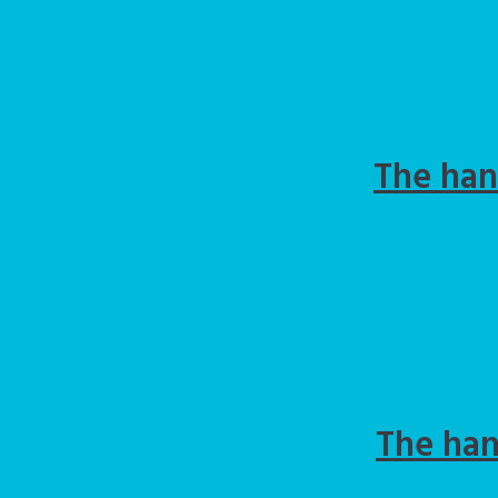
The han
The han