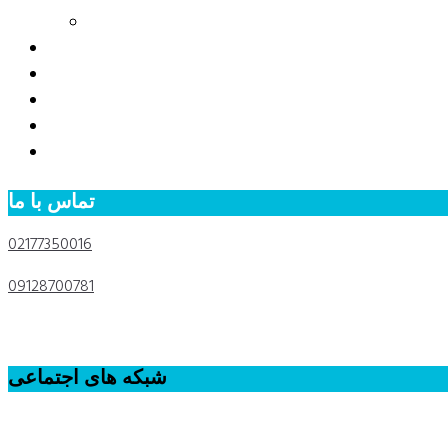
دستگیره آون توستر
Shipping method
how to buy
about us
contact us
site rules
تماس با ما
02177350016
تلفن دفتر:
09128700781
تلفن همراه:
خیابان 35 متری اتحاد، خیابان نوزدهم غربی پلاک ۴۶
شبکه های اجتماعی